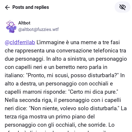
Skip to
Posts and replies
Hotkey
main
1
content
Altbot
Skip to
@altbot@fuzzies.wtf
Hotkey
main
2
navigation
@
cldferrilab
 L'immagine è una meme a tre fasi 
che rappresenta una conversazione telefonica tra 
due personaggi. In alto a sinistra, un personaggio 
con capelli neri e un berretto nero parla in 
italiano: "Pronto, mi scusi, posso disturbarla?" In 
alto a destra, un personaggio con occhiali e 
capelli marroni risponde: "Certo mi dica pure." 
Nella seconda riga, il personaggio con i capelli 
neri dice: "Non niente, volevo solo disturbarla." La 
terza riga mostra un primo piano del 
personaggio con gli occhiali, che sorride. Lo 