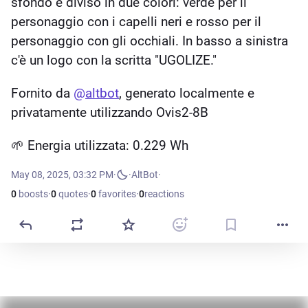
sfondo è diviso in due colori: verde per il 
personaggio con i capelli neri e rosso per il 
personaggio con gli occhiali. In basso a sinistra 
c'è un logo con la scritta "UGOLIZE."
Fornito da 
@
altbot
, generato localmente e 
privatamente utilizzando Ovis2-8B
🌱 Energia utilizzata: 0.229 Wh
May 08, 2025, 03:32 PM
·
·
AltBot
0
boosts
·
0
quotes
·
0
favorites
·
0
reactions