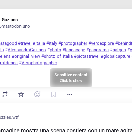
o Gaziano
@mastodon.uno
nstagood
#
travel
#
italia
#
italy
#
photographer
#
veroexplore
#
behind
lia
#
AlessandroGaziano
#
photo
#
landscape
#
panorama
#
natgeo
#
v
helens
#
original_view
#
shotz_of_italia
#
pictastravel
#
globalcapture
rofriends
#
Verophotographer
Sensitive content
Click to show
zzies.wtf
immagine mostra una scena costiera con un mare agita