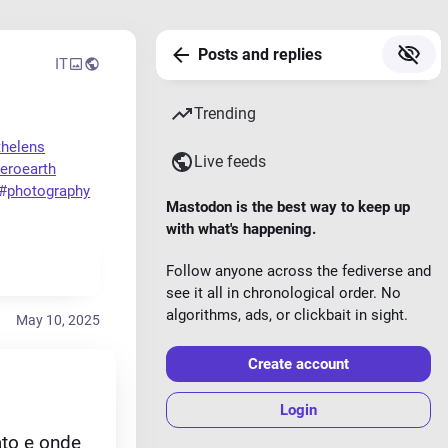
Posts and replies
IT
Trending
thelens
Live feeds
eroearth
#
photography
Mastodon is the best way to keep up
with what's happening.
Follow anyone across the fediverse and
see it all in chronological order. No
algorithms, ads, or clickbait in sight.
May 10, 2025
Create account
Login
to e onde 