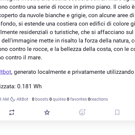
no contro una serie di rocce in primo piano. Il cielo è 
operto da nuvole bianche e grigie, con alcune aree di 
 sfondo, si estende una costiera con edifici di colore gi
lmente residenziali o turistiche, che si affacciano sul 
ell'immagine mette in risalto la forza della natura, c
no contro le rocce, e la bellezza della costa, con le co
no contro il mare.
ltbot
, generato localmente e privatamente utilizzand
lizzata: 0.181 Wh
23 AM
·
·
AltBot
0
boosts
·
0
quotes
·
0
favorites
·
0
reactions