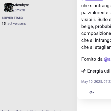
che si infrango
Micr0byte
@micr0
parzialmente c
SERVER STATS:
visibili. Sullo
15
active users
beige, probabi
composizione d
che si infrango
che si staglia
Fornito da 
@
a
🌱 Energia uti
May 10, 2025, 07: