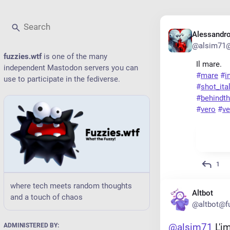
Skip to
Hotkey
main
1
content
Alessandr
Skip to
@alsim71
Hotkey
main
2
fuzzies.wtf
is one of the many
navigation
Il mare.
independent Mastodon servers you can
#
mare
#
i
use to participate in the fediverse.
#
shot_ita
#
behindt
#
vero
#
ve
1
where tech meets random thoughts
Altbot
and a touch of chaos
@altbot@fu
@
alsim71
 L'
ADMINISTERED BY: