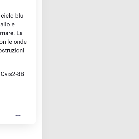
cielo blu 
allo e 
mare. La 
on le onde 
struzioni 
o Ovis2-8B